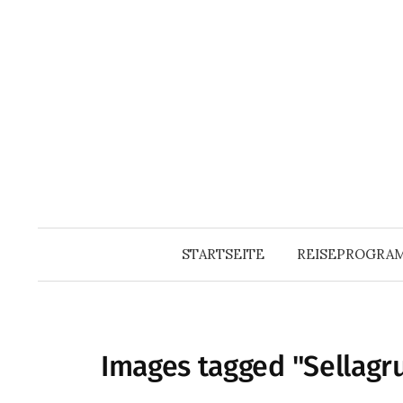
Zum
Inhalt
überspringen
STARTSEITE
REISEPROGRA
Images tagged "Sellagr