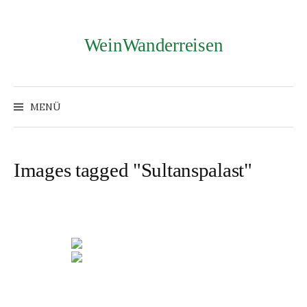
Zum
Inhalt
überspringen
WeinWanderreisen
Suchen
nach:
MENÜ
Images tagged "Sultanspalast"