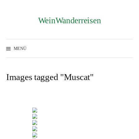
Zum
Inhalt
überspringen
WeinWanderreisen
Suchen
nach:
MENÜ
Images tagged "Muscat"