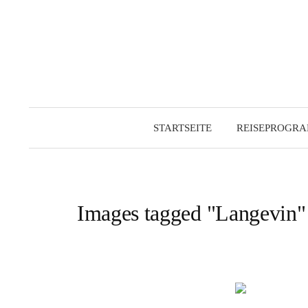
Zum
Inhalt
überspringen
STARTSEITE
REISEPROGR
Images tagged "Langevin"