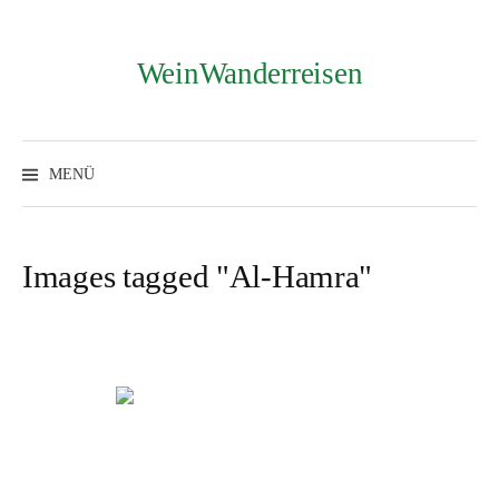
Zum
Inhalt
überspringen
WeinWanderreisen
Suchen
nach:
MENÜ
Images tagged "Al-Hamra"